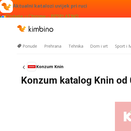
Aktualni katalozi uvijek pri ruci
Dodajte u Chrome – BESPLATNO
Ponude
Prehrana
Tehnika
Dom i vrt
Sport i
Konzum Knin
Konzum katalog Knin od