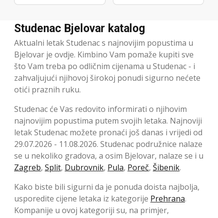
Studenac Bjelovar katalog
Aktualni letak Studenac s najnovijim popustima u
Bjelovar je ovdje. Kimbino Vam pomaže kupiti sve
što Vam treba po odličnim cijenama u Studenac - i
zahvaljujući njihovoj širokoj ponudi sigurno nećete
otići praznih ruku.
Studenac će Vas redovito informirati o njihovim
najnovijim popustima putem svojih letaka. Najnoviji
letak Studenac možete pronaći još danas i vrijedi od
29.07.2026 - 11.08.2026. Studenac podružnice nalaze
se u nekoliko gradova, a osim Bjelovar, nalaze se i u
Zagreb
,
Split
,
Dubrovnik
,
Pula
,
Poreč
,
Šibenik
.
Kako biste bili sigurni da je ponuda doista najbolja,
usporedite cijene letaka iz kategorije
Prehrana
.
Kompanije u ovoj kategoriji su, na primjer,