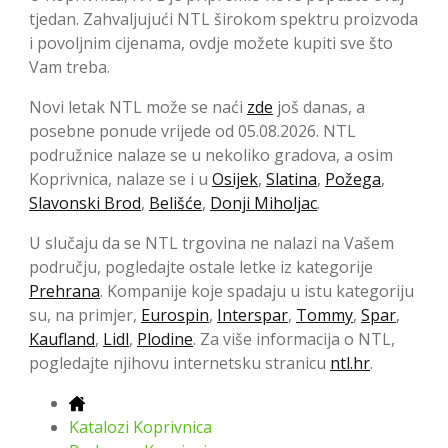
tjedan. Zahvaljujući NTL širokom spektru proizvoda
i povoljnim cijenama, ovdje možete kupiti sve što
Vam treba.
Novi letak NTL može se naći
zde
još danas, a
posebne ponude vrijede od 05.08.2026. NTL
podružnice nalaze se u nekoliko gradova, a osim
Koprivnica, nalaze se i u
Osijek
,
Slatina
,
Požega
,
Slavonski Brod
,
Belišće
,
Donji Miholjac
.
U slučaju da se NTL trgovina ne nalazi na Vašem
području, pogledajte ostale letke iz kategorije
Prehrana
. Kompanije koje spadaju u istu kategoriju
su, na primjer,
Eurospin
,
Interspar
,
Tommy
,
Spar
,
Kaufland
,
Lidl
,
Plodine
. Za više informacija o NTL,
pogledajte njihovu internetsku stranicu
ntl.hr
.
Katalozi Koprivnica