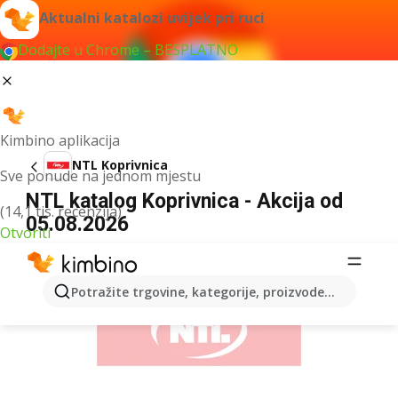
Aktualni katalozi uvijek pri ruci
Dodajte u Chrome – BESPLATNO
Kimbino aplikacija
NTL Koprivnica
Sve ponude na jednom mjestu
NTL katalog Koprivnica - Akcija od
(14,1 tis. recenzija)
05.08.2026
Otvoriti
OGLAS
Potražite trgovine, kategorije, proizvode...