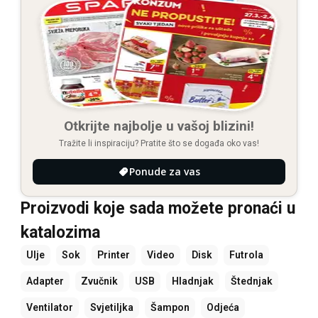
Otkrijte najbolje u vašoj blizini!
Tražite li inspiraciju? Pratite što se događa oko vas!
Ponude za vas
Proizvodi koje sada možete pronaći u
katalozima
Ulje
Sok
Printer
Video
Disk
Futrola
Adapter
Zvučnik
USB
Hladnjak
Štednjak
Ventilator
Svjetiljka
Šampon
Odjeća