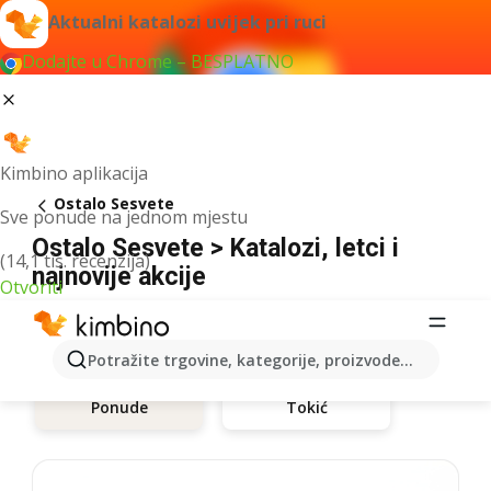
Aktualni katalozi uvijek pri ruci
Dodajte u Chrome – BESPLATNO
Kimbino aplikacija
Ostalo Sesvete
Sve ponude na jednom mjestu
Ostalo Sesvete > Katalozi, letci i
(14,1 tis. recenzija)
najnovije akcije
Otvoriti
Potražite trgovine, kategorije, proizvode...
Tokić
Ponude