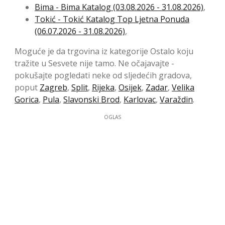
Bima - Bima Katalog (03.08.2026 - 31.08.2026)
,
Tokić - Tokić Katalog Top Ljetna Ponuda
(06.07.2026 - 31.08.2026)
,
Moguće je da trgovina iz kategorije Ostalo koju
tražite u Sesvete nije tamo. Ne očajavajte -
pokušajte pogledati neke od sljedećih gradova,
poput
Zagreb
,
Split
,
Rijeka
,
Osijek
,
Zadar
,
Velika
Gorica
,
Pula
,
Slavonski Brod
,
Karlovac
,
Varaždin
.
OGLAS