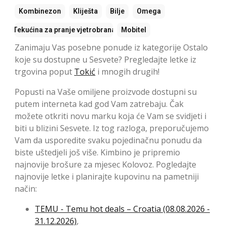
Kombinezon
Kliješta
Bilje
Omega
Tekućina za pranje vjetrobrana
Mobitel
Zanimaju Vas posebne ponude iz kategorije Ostalo
koje su dostupne u Sesvete? Pregledajte letke iz
trgovina poput
Tokić
i mnogih drugih!
Popusti na Vaše omiljene proizvode dostupni su
putem interneta kad god Vam zatrebaju. Čak
možete otkriti novu marku koja će Vam se svidjeti i
biti u blizini Sesvete. Iz tog razloga, preporučujemo
Vam da usporedite svaku pojedinačnu ponudu da
biste uštedjeli još više. Kimbino je pripremio
najnovije brošure za mjesec Kolovoz. Pogledajte
najnovije letke i planirajte kupovinu na pametniji
način:
TEMU - Temu hot deals – Croatia (08.08.2026 -
31.12.2026)
,