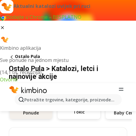
Aktualni katalozi uvijek pri ruci
Dodajte u Chrome – BESPLATNO
Kimbino aplikacija
Ostalo Pula
Sve ponude na jednom mjestu
Ostalo Pula > Katalozi, letci i
(14,1 tis. recenzija)
najnovije akcije
Otvoriti
Potražite trgovine, kategorije, proizvode...
Tokić
Ponude