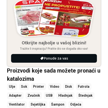
Otkrijte najbolje u vašoj blizini!
Tražite li inspiraciju? Pratite što se događa oko vas!
Ponude za vas
Proizvodi koje sada možete pronaći u
katalozima
Ulje
Sok
Printer
Video
Disk
Futrola
Adapter
Zvučnik
USB
Hladnjak
Štednjak
Ventilator
Svjetiljka
Šampon
Odjeća