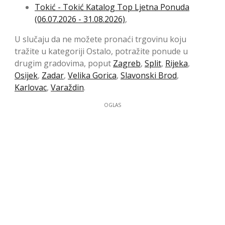
Tokić - Tokić Katalog Top Ljetna Ponuda
(06.07.2026 - 31.08.2026)
,
U slučaju da ne možete pronaći trgovinu koju
tražite u kategoriji Ostalo, potražite ponude u
drugim gradovima, poput
Zagreb
,
Split
,
Rijeka
,
Osijek
,
Zadar
,
Velika Gorica
,
Slavonski Brod
,
Karlovac
,
Varaždin
.
OGLAS