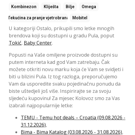
Kombinezon
Kliješta
Bilje
Omega
Tekućina za pranje vjetrobrana
Mobitel
U kategoriji Ostalo, prikupili smo letke mnogih
brendova koji su dostupni u gradu Pula, poput
Tokić
,
Baby Center
.
Popusti na Vaše omiljene proizvode dostupni su
putem interneta kad god Vam zatrebaju. Čak
možete otkriti novu marku koja će Vam se svidjeti i
biti u blizini Pula. Iz tog razloga, preporučujemo
Vam da usporedite svaku pojedinačnu ponudu da
biste uštedjeli još više. Inspirirajte se za svoju
sljedeću kupovinu! Za mjesec Kolovoz smo za Vas
izabrali najpopularnije letke:
TEMU - Temu hot deals – Croatia (09.08.2026 -
31.12.2026)
,
Bima - Bima Katalog (03.08.2026 - 31.08.2026)
,