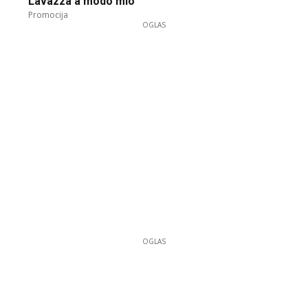
Lavazza a modo mio
Promocija
OGLAS
OGLAS