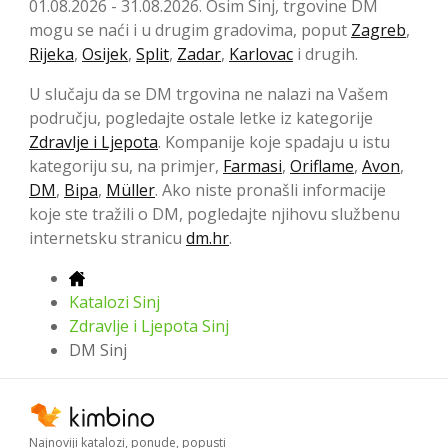
01.08.2026 - 31.08.2026. Osim Sinj, trgovine DM
mogu se naći i u drugim gradovima, poput
Zagreb
,
Rijeka
,
Osijek
,
Split
,
Zadar
,
Karlovac
i drugih.
U slučaju da se DM trgovina ne nalazi na Vašem
području, pogledajte ostale letke iz kategorije
Zdravlje i Ljepota
. Kompanije koje spadaju u istu
kategoriju su, na primjer,
Farmasi
,
Oriflame
,
Avon
,
DM
,
Bipa
,
Müller
. Ako niste pronašli informacije
koje ste tražili o DM, pogledajte njihovu službenu
internetsku stranicu
dm.hr
.
Katalozi Sinj
Zdravlje i Ljepota Sinj
DM Sinj
Najnoviji katalozi, ponude, popusti