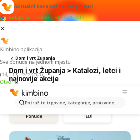
Aktualni katalozi uvijek pri ruci
Dodajte u Chrome – BESPLATNO
Kimbino aplikacija
Dom i vrt Županja
Sve ponude na jednom mjestu
Dom i vrt Županja > Katalozi, letci i
(14,1 tis. recenzija)
najnovije akcije
Otvoriti
Potražite trgovine, kategorije, proizvode...
Ponude
TEDi