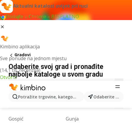
Aktualni katalozi uvijek pri ruci
Dodajte u Chrome – BESPLATNO
Kimbino aplikacija
Gradovi
Sve ponude na jednom mjestu
Odaberite svoj grad i pronađite
(14,1 tis. recenzija)
najbolje kataloge u svom gradu
Otvoriti
B
C
D
G
I
J
K
L
M
Potražite trgovine, kategorije, proizvode...
Odaberite grad
N
O
P
R
S
T
U
V
Z
Gospić
Gunja