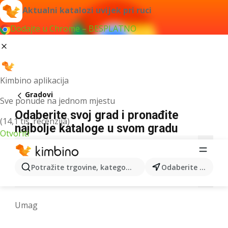
Aktualni katalozi uvijek pri ruci
Dodajte u Chrome – BESPLATNO
Kimbino aplikacija
Gradovi
Sve ponude na jednom mjestu
Odaberite svoj grad i pronađite
(14,1 tis. recenzija)
najbolje kataloge u svom gradu
Otvoriti
B
C
D
G
I
J
K
L
M
Potražite trgovine, kategorije, proizvode...
Odaberite grad
N
O
P
R
S
T
U
V
Z
Umag