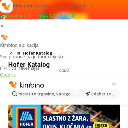
Aktualni katalozi uvijek pri ruci
Dodajte u Chrome – BESPLATNO
Kimbino aplikacija
Hofer Katalog
Sve ponude na jednom mjestu
Hofer Katalog
(14,1 tis. recenzija)
OGLAS
Otvoriti
Potražite trgovine, kategorije, proizvode...
Odaberite grad