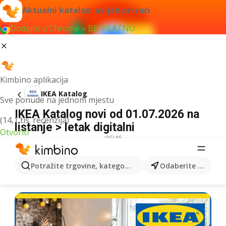
Aktualni katalozi uvijek pri ruci
Dodajte u Chrome – BESPLATNO
Kimbino aplikacija
IKEA Katalog
Sve ponude na jednom mjestu
IKEA Katalog novi od 01.07.2026 na
(14,1 tis. recenzija)
listanje > letak digitalni
Otvoriti
OGLAS
Potražite trgovine, kategorije, proizvode...
Odaberite grad