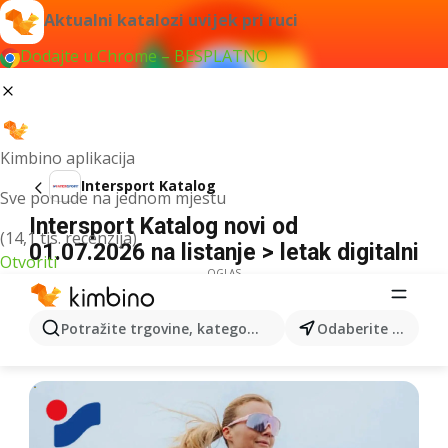
Aktualni katalozi uvijek pri ruci
Dodajte u Chrome – BESPLATNO
Kimbino aplikacija
Intersport Katalog
Sve ponude na jednom mjestu
Intersport Katalog novi od
(14,1 tis. recenzija)
01.07.2026 na listanje > letak digitalni
Otvoriti
OGLAS
Potražite trgovine, kategorije, proizvode...
Odaberite grad