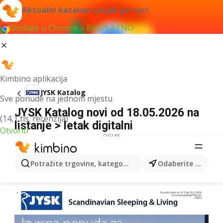
Aktualni katalozi uvijek pri ruci
Dodajte u Chrome – BESPLATNO
Kimbino aplikacija
JYSK Katalog
Sve ponude na jednom mjestu
JYSK Katalog novi od 18.05.2026 na
(14,1 tis. recenzija)
listanje > letak digitalni
Otvoriti
OGLAS
Potražite trgovine, kategorije, proizvode...
Odaberite grad