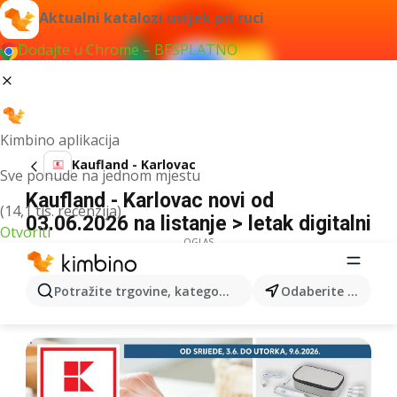
Aktualni katalozi uvijek pri ruci
Dodajte u Chrome – BESPLATNO
Kimbino aplikacija
Kaufland - Karlovac
Sve ponude na jednom mjestu
Kaufland - Karlovac novi od
(14,1 tis. recenzija)
03.06.2026 na listanje > letak digitalni
Otvoriti
OGLAS
Potražite trgovine, kategorije, proizvode...
Odaberite grad