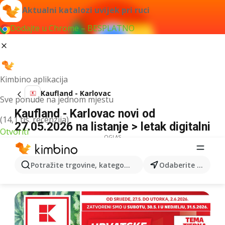
Aktualni katalozi uvijek pri ruci
Dodajte u Chrome – BESPLATNO
Kimbino aplikacija
Kaufland - Karlovac
Sve ponude na jednom mjestu
Kaufland - Karlovac novi od
(14,1 tis. recenzija)
27.05.2026 na listanje > letak digitalni
Otvoriti
OGLAS
Potražite trgovine, kategorije, proizvode...
Odaberite grad