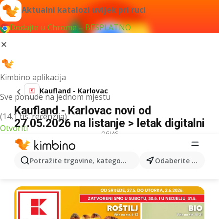
Aktualni katalozi uvijek pri ruci
Dodajte u Chrome – BESPLATNO
Kimbino aplikacija
Kaufland - Karlovac
Sve ponude na jednom mjestu
Kaufland - Karlovac novi od
(14,1 tis. recenzija)
27.05.2026 na listanje > letak digitalni
Otvoriti
OGLAS
Potražite trgovine, kategorije, proizvode...
Odaberite grad