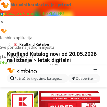
Aktualni katalozi uvijek pri ruci
Dodajte u Chrome – BESPLATNO
Kimbino aplikacija
Kaufland Katalog
Sve ponude na jednom mjestu
Kaufland Katalog novi od 20.05.2026
(14,1 tis. recenzija)
na listanje > letak digitalni
Otvoriti
OGLAS
Potražite trgovine, kategorije, proizvode...
Odaberite grad