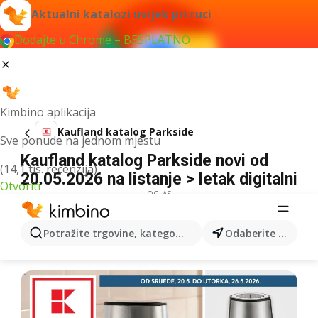
Aktualni katalozi uvijek pri ruci
Dodajte u Chrome – BESPLATNO
Kimbino aplikacija
Kaufland katalog Parkside
Sve ponude na jednom mjestu
Kaufland katalog Parkside novi od
(14,1 tis. recenzija)
20.05.2026 na listanje > letak digitalni
Otvoriti
OGLAS
Potražite trgovine, kategorije, proizvode...
Odaberite grad