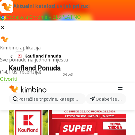
Aktualni katalozi uvijek pri ruci
Dodajte u Chrome – BESPLATNO
Kimbino aplikacija
Kaufland Ponuda
Sve ponude na jednom mjestu
Kaufland Ponuda
(14,1 tis. recenzija)
OGLAS
Otvoriti
Potražite trgovine, kategorije, proizvode...
Odaberite grad