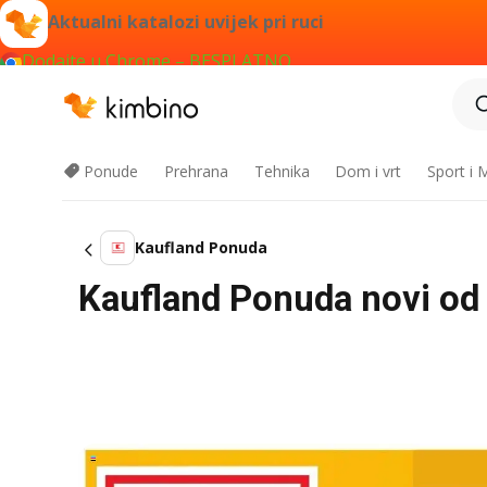
Aktualni katalozi uvijek pri ruci
Dodajte u Chrome – BESPLATNO
Ponude
Prehrana
Tehnika
Dom i vrt
Sport i
Kaufland Ponuda
Kaufland Ponuda novi od 2