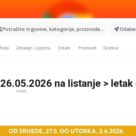
Potražite trgovine, kategorije, proizvode...
Odaber
 Moda
Zdravlje i Ljepota
Ostalo
Proizvodi
Gradovi
6.05.2026 na listanje > letak 
OGLAS