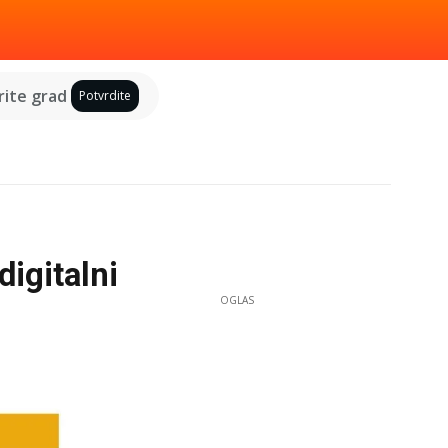
ite grad
Potvrdite
digitalni
OGLAS