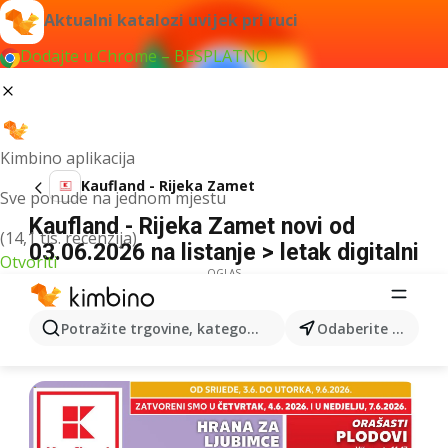
Aktualni katalozi uvijek pri ruci
Dodajte u Chrome – BESPLATNO
Kimbino aplikacija
Kaufland - Rijeka Zamet
Sve ponude na jednom mjestu
Kaufland - Rijeka Zamet novi od
(14,1 tis. recenzija)
03.06.2026 na listanje > letak digitalni
Otvoriti
OGLAS
Potražite trgovine, kategorije, proizvode...
Odaberite grad