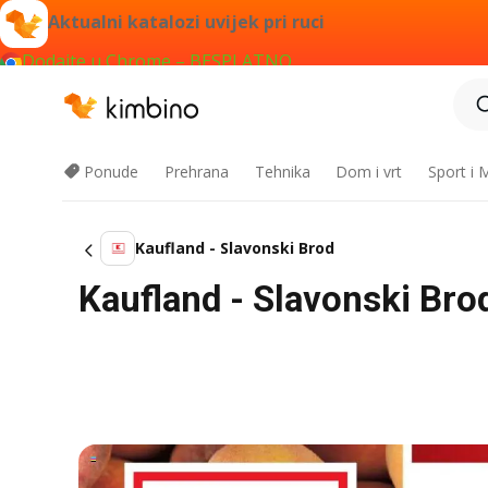
Aktualni katalozi uvijek pri ruci
Dodajte u Chrome – BESPLATNO
Ponude
Prehrana
Tehnika
Dom i vrt
Sport i
Kaufland - Slavonski Brod
Kaufland - Slavonski Brod