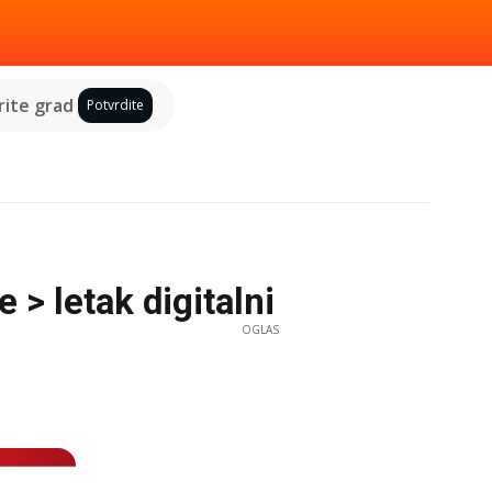
ite grad
Potvrdite
 > letak digitalni
OGLAS