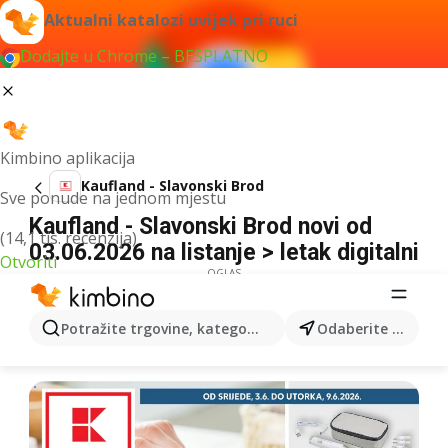
Aktualni katalozi uvijek pri ruci
Dodajte u Chrome – BESPLATNO
Kimbino aplikacija
Kaufland - Slavonski Brod
Sve ponude na jednom mjestu
Kaufland - Slavonski Brod novi od
(14,1 tis. recenzija)
03.06.2026 na listanje > letak digitalni
Otvoriti
OGLAS
Potražite trgovine, kategorije, proizvode...
Odaberite grad