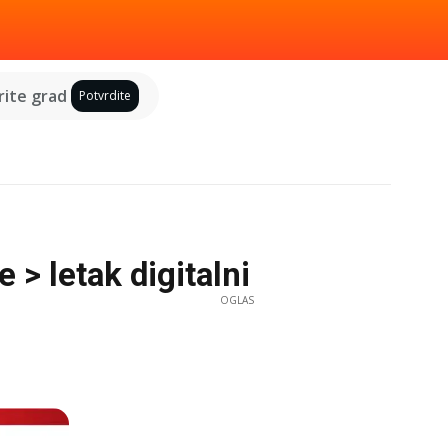
ite grad
Potvrdite
 > letak digitalni
OGLAS