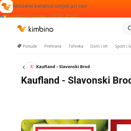
Aktualni katalozi uvijek pri ruci
Dodajte u Chrome – BESPLATNO
Ponude
Prehrana
Tehnika
Dom i vrt
Sport i
Kaufland - Slavonski Brod
Kaufland - Slavonski Brod