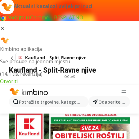
Aktualni katalozi uvijek pri ruci
Dodajte u Chrome – BESPLATNO
Kimbino aplikacija
Kaufland - Split-Ravne njive
Sve ponude na jednom mjestu
Kaufland - Split-Ravne njive
(14,1 tis. recenzija)
OGLAS
Otvoriti
Potražite trgovine, kategorije, proizvode...
Odaberite grad