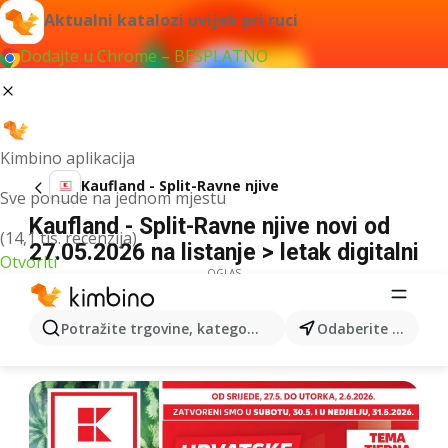
Aktualni katalozi uvijek pri ruci
Dodajte u Chrome – BESPLATNO
Kimbino aplikacija
Kaufland - Split-Ravne njive
Sve ponude na jednom mjestu
Kaufland - Split-Ravne njive novi od
(14,1 tis. recenzija)
27.05.2026 na listanje > letak digitalni
Otvoriti
OGLAS
Potražite trgovine, kategorije, proizvode...
Odaberite grad