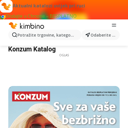
Aktualni katalozi uvijek pri ruci
Dodajte u Chrome – BESPLATNO
Potražite trgovine, kategorije, proizvode...
Odaberite grad
Konzum Katalog
Konzum Katalog
OGLAS