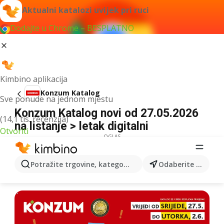
Aktualni katalozi uvijek pri ruci
Dodajte u Chrome – BESPLATNO
Kimbino aplikacija
Konzum Katalog
Sve ponude na jednom mjestu
Konzum Katalog novi od 27.05.2026
(14,1 tis. recenzija)
na listanje > letak digitalni
Otvoriti
OGLAS
Potražite trgovine, kategorije, proizvode...
Odaberite grad