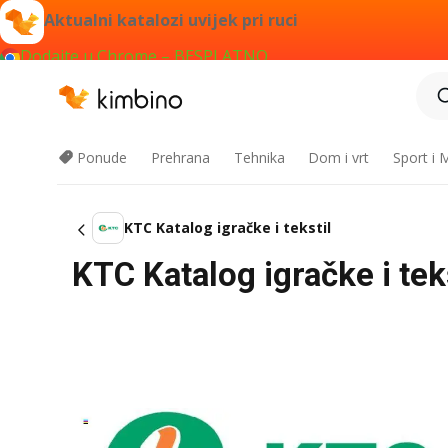
Aktualni katalozi uvijek pri ruci
Dodajte u Chrome – BESPLATNO
Ponude
Prehrana
Tehnika
Dom i vrt
Sport i
KTC Katalog igračke i tekstil
KTC Katalog igračke i teks