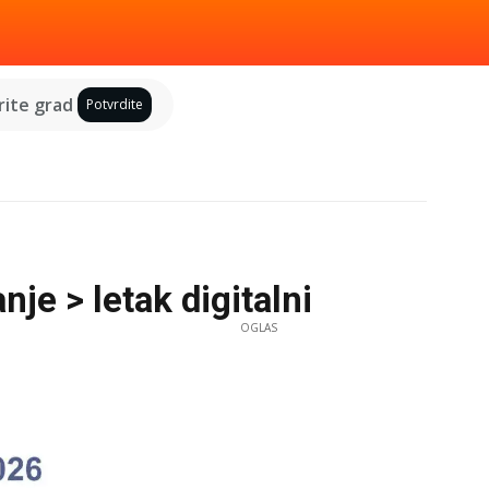
ite grad
Potvrdite
nje > letak digitalni
OGLAS