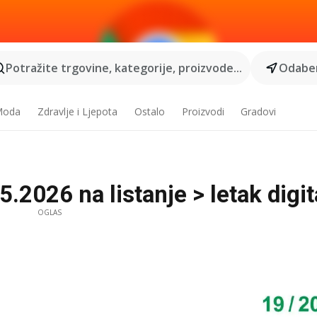
Potražite trgovine, kategorije, proizvode...
Odaber
 Moda
Zdravlje i Ljepota
Ostalo
Proizvodi
Gradovi
.2026 na listanje > letak digit
OGLAS