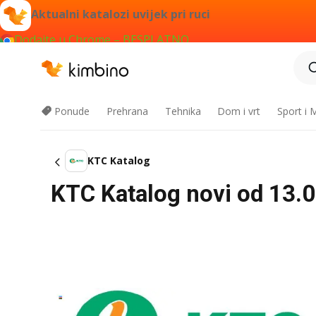
Aktualni katalozi uvijek pri ruci
Dodajte u Chrome – BESPLATNO
Ponude
Prehrana
Tehnika
Dom i vrt
Sport i
KTC Katalog
KTC Katalog novi od 13.05