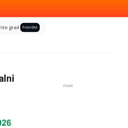
ite grad
Potvrdite
alni
OGLAS