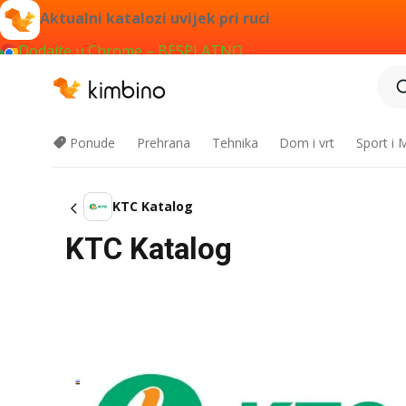
Aktualni katalozi uvijek pri ruci
Dodajte u Chrome – BESPLATNO
Ponude
Prehrana
Tehnika
Dom i vrt
Sport i
KTC Katalog
KTC Katalog