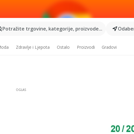
Potražite trgovine, kategorije, proizvode...
Odaber
 Moda
Zdravlje i Ljepota
Ostalo
Proizvodi
Gradovi
OGLAS