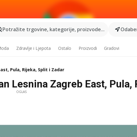
Potražite trgovine, kategorije, proizvode...
Odaber
 Moda
Zdravlje i Ljepota
Ostalo
Proizvodi
Gradovi
t, Pula, Rijeka, Split i Zadar
n Lesnina Zagreb East, Pula, Ri
OGLAS