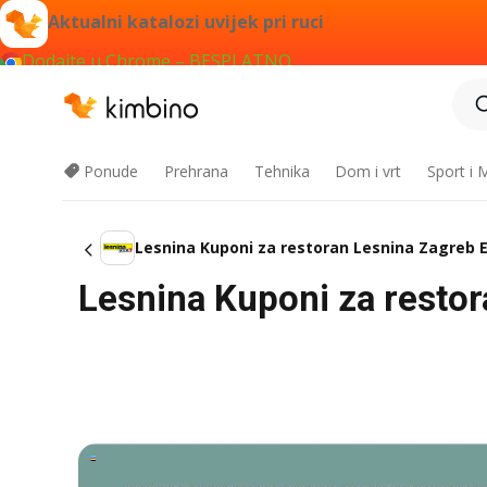
Aktualni katalozi uvijek pri ruci
Dodajte u Chrome – BESPLATNO
Ponude
Prehrana
Tehnika
Dom i vrt
Sport i
Lesnina Kuponi za restoran Lesnina Zagreb Eas
Lesnina Kuponi za restora