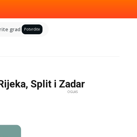
ite grad
Potvrdite
jeka, Split i Zadar
OGLAS