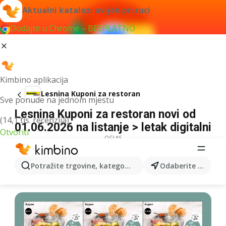
Aktualni katalozi uvijek pri ruci
Dodajte u Chrome – BESPLATNO
Kimbino aplikacija
Lesnina Kuponi za restoran
Sve ponude na jednom mjestu
Lesnina Kuponi za restoran novi od
(14,1 tis. recenzija)
01.06.2026 na listanje > letak digitalni
Otvoriti
OGLAS
Potražite trgovine, kategorije, proizvode...
Odaberite grad