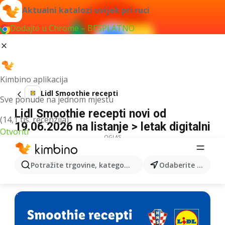
Aktualni katalozi uvijek pri ruci
Dodajte u Chrome – BESPLATNO
Kimbino aplikacija
Lidl Smoothie recepti
Sve ponude na jednom mjestu
Lidl Smoothie recepti novi od
(14,1 tis. recenzija)
19.06.2026 na listanje > letak digitalni
Otvoriti
OGLAS
Potražite trgovine, kategorije, proizvode...
Odaberite grad