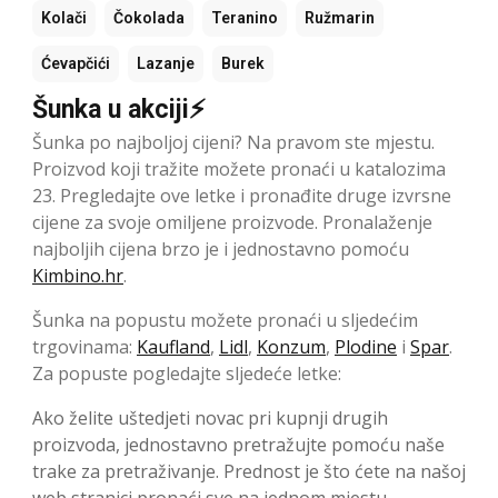
Kolači
Čokolada
Teranino
Ružmarin
Ćevapčići
Lazanje
Burek
Šunka u akciji⚡
Šunka po najboljoj cijeni? Na pravom ste mjestu.
Proizvod koji tražite možete pronaći u katalozima
23. Pregledajte ove letke i pronađite druge izvrsne
cijene za svoje omiljene proizvode. Pronalaženje
najboljih cijena brzo je i jednostavno pomoću
Kimbino.hr
.
Šunka na popustu možete pronaći u sljedećim
trgovinama:
Kaufland
,
Lidl
,
Konzum
,
Plodine
i
Spar
.
Za popuste pogledajte sljedeće letke:
Ako želite uštedjeti novac pri kupnji drugih
proizvoda, jednostavno pretražujte pomoću naše
trake za pretraživanje. Prednost je što ćete na našoj
web stranici pronaći sve na jednom mjestu.