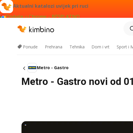
Aktualni katalozi uvijek pri ruci
Dodajte u Chrome – BESPLATNO
Ponude
Prehrana
Tehnika
Dom i vrt
Sport i
Metro - Gastro
Metro - Gastro novi od 01.