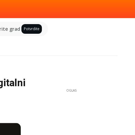
ite grad
Potvrdite
italni
OGLAS