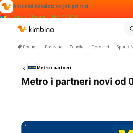
Aktualni katalozi uvijek pri ruci
Dodajte u Chrome – BESPLATNO
Ponude
Prehrana
Tehnika
Dom i vrt
Sport i
Metro i partneri
Metro i partneri novi od 0