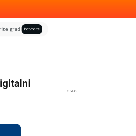
ite grad
Potvrdite
igitalni
OGLAS