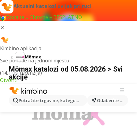
Aktualni katalozi uvijek pri ruci
Dodajte u Chrome – BESPLATNO
Kimbino aplikacija
Mömax
Sve ponude na jednom mjestu
Mömax katalozi od 05.08.2026 > Svi
(14,1 tis. recenzija)
akcije
Otvoriti
OGLAS
Potražite trgovine, kategorije, proizvode...
Odaberite grad