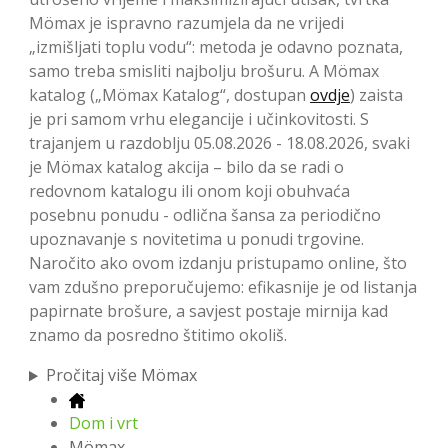
Mömax je ispravno razumjela da ne vrijedi
„izmišljati toplu vodu“: metoda je odavno poznata,
samo treba smisliti najbolju brošuru. A Mömax
katalog („Mömax Katalog“, dostupan
ovdje
) zaista
je pri samom vrhu elegancije i učinkovitosti. S
trajanjem u razdoblju 05.08.2026 - 18.08.2026, svaki
je Mömax katalog akcija – bilo da se radi o
redovnom katalogu ili onom koji obuhvaća
posebnu ponudu - odlična šansa za periodično
upoznavanje s novitetima u ponudi trgovine.
Naročito ako ovom izdanju pristupamo online, što
vam zdušno preporučujemo: efikasnije je od listanja
papirnate brošure, a savjest postaje mirnija kad
znamo da posredno štitimo okoliš.
Pročitaj više Mömax
Dom i vrt
Mömax