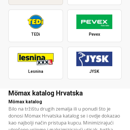
TEDi
Pevex
Lesnina
JYSK
Mömax katalog Hrvatska
Mömax katalog
Bilo na tržištu drugih zemalja ili u ponudi što je
donosi Mömax Hrvatska katalog se i ovdje dokazao
kao najbolji način pristupa kupcu. Minimizirajući
utrošeno vrijeme i maksimizirajući utisak, tvrtka