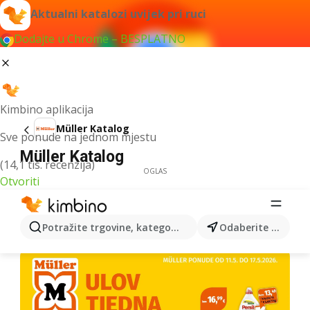
Aktualni katalozi uvijek pri ruci
Dodajte u Chrome – BESPLATNO
Kimbino aplikacija
Müller Katalog
Sve ponude na jednom mjestu
Müller Katalog
(14,1 tis. recenzija)
OGLAS
Otvoriti
Potražite trgovine, kategorije, proizvode...
Odaberite grad