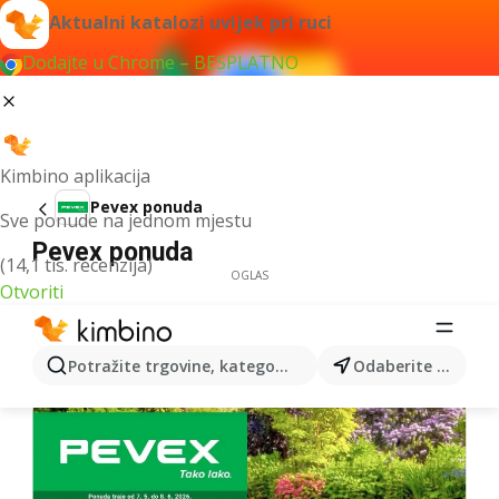
Aktualni katalozi uvijek pri ruci
Dodajte u Chrome – BESPLATNO
Kimbino aplikacija
Pevex ponuda
Sve ponude na jednom mjestu
Pevex ponuda
(14,1 tis. recenzija)
OGLAS
Otvoriti
Potražite trgovine, kategorije, proizvode...
Odaberite grad