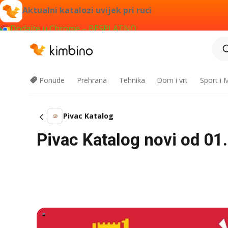
Aktualni katalozi uvijek pri ruci
Dodajte u Chrome – BESPLATNO
Ponude
Prehrana
Tehnika
Dom i vrt
Sport i
Pivac Katalog
Pivac Katalog novi od 01.0