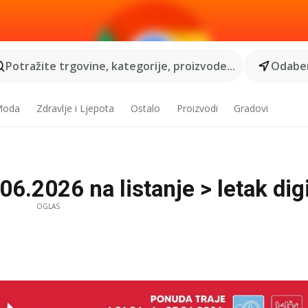
Potražite trgovine, kategorije, proizvode...
Odaber
 Moda
Zdravlje i Ljepota
Ostalo
Proizvodi
Gradovi
6.2026 na listanje > letak digi
OGLAS