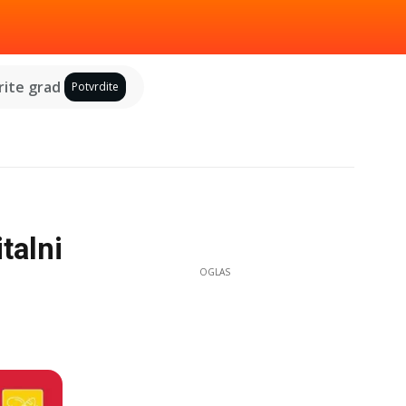
ite grad
Potvrdite
talni
OGLAS