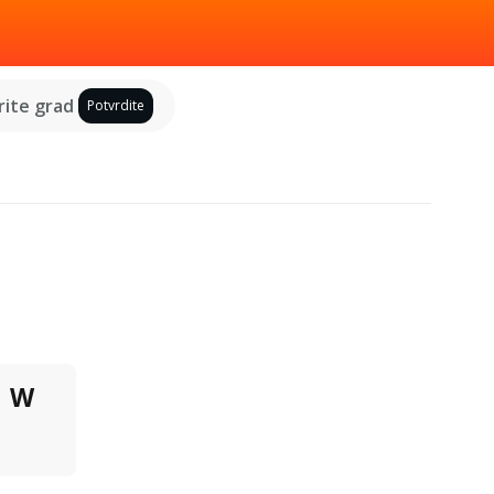
ite grad
Potvrdite
W