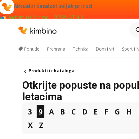
Aktualni katalozi uvijek pri ruci
Dodajte u Chrome – BESPLATNO
Ponude
Prehrana
Tehnika
Dom i vrt
Sport i
Produkti iz kataloga
Otkrijte popuste na popu
letacima
3
9
A
B
C
D
E
F
G
H
X
Z