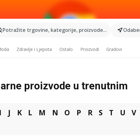
Potražite trgovine, kategorije, proizvode...
Odaber
 Moda
Zdravlje i Ljepota
Ostalo
Proizvodi
Gradovi
larne proizvode u trenutnim
I
J
K
L
M
N
O
P
R
S
T
U
V