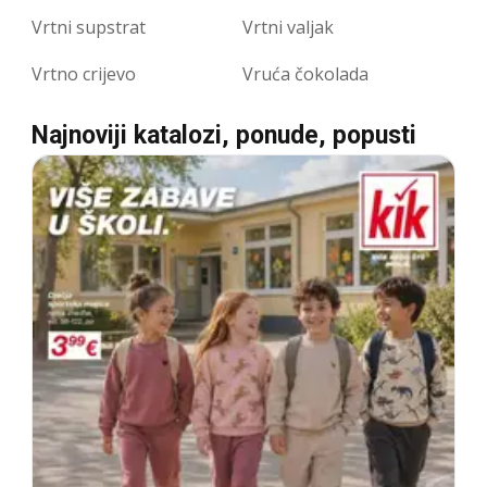
Vrtni supstrat
Vrtni valjak
Vrtno crijevo
Vruća čokolada
Najnoviji katalozi, ponude, popusti