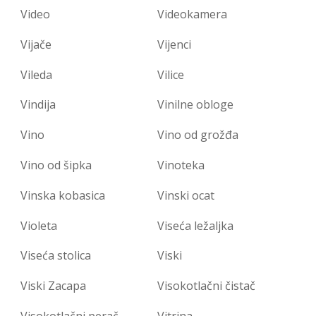
Video
Videokamera
Vijače
Vijenci
Vileda
Vilice
Vindija
Vinilne obloge
Vino
Vino od grožđa
Vino od šipka
Vinoteka
Vinska kobasica
Vinski ocat
Violeta
Viseća ležaljka
Viseća stolica
Viski
Viski Zacapa
Visokotlačni čistač
Visokotlačni perač
Vitrina