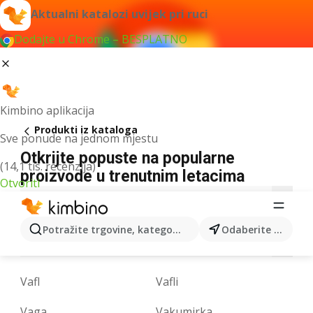
Aktualni katalozi uvijek pri ruci
Dodajte u Chrome – BESPLATNO
Kimbino aplikacija
Produkti iz kataloga
Sve ponude na jednom mjestu
Otkrijte popuste na popularne
(14,1 tis. recenzija)
proizvode u trenutnim letacima
Otvoriti
3
9
A
B
C
D
E
F
G
H
I
Potražite trgovine, kategorije, proizvode...
Odaberite grad
L
M
N
O
P
R
S
T
U
V
W
Vafl
Vafli
Vaga
Vakumirka