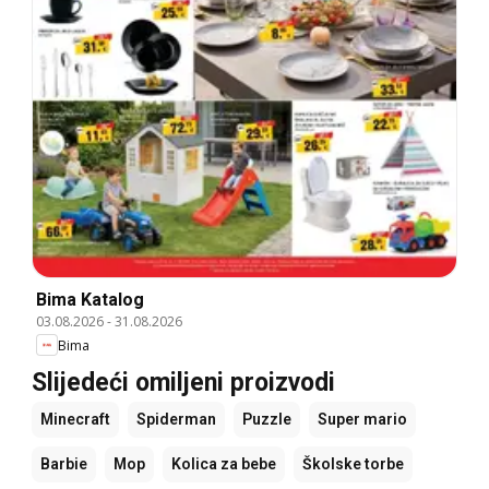
Bima Katalog
03.08.2026
-
31.08.2026
Bima
Slijedeći omiljeni proizvodi
Minecraft
Spiderman
Puzzle
Super mario
Barbie
Mop
Kolica za bebe
Školske torbe