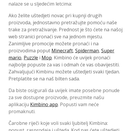
nalaze se u sljedećim letcima:
Ako želite uštedjeti novac pri kupnji drugih
proizvoda, jednostavno pretražujte pomoću naše
trake za pretraživanje. Prednost je što ćete na našoj
web stranici pronaći sve na jednom mjestu.
Zanimljive promocije možete pronaći i na
proizvodima poput
Minecraft
,
Spiderman
,
Super
mario
,
Puzzle
i
Mop
. Kimbino će uvijek pronaći
najbolje popuste za vas i odmah će vas obavijestiti.
Zahvaljujući Kimbinu možete uštedjeti svaki tjedan.
Pretplatite se na naš bilten sada.
Da biste osigurali da uvijek imate posebne ponude
za sve dostupne proizvode, preuzmite našu
aplikaciju
Kimbino app
. Popusti vam neće
promaknuti.
Čarobne riječi koje voli svaki ljubitelj Kimbina:
popust, rasprodaja i ušteda. Kod nas ćete uštedjeti