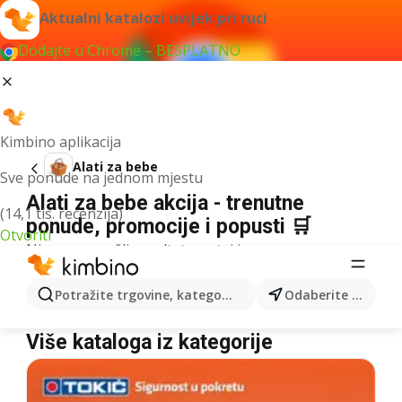
Aktualni katalozi uvijek pri ruci
Dodajte u Chrome – BESPLATNO
Kimbino aplikacija
Alati za bebe
Sve ponude na jednom mjestu
Alati za bebe akcija - trenutne
(14,1 tis. recenzija)
ponude, promocije i popusti 🛒
Otvoriti
Nismo pronašli rezultate za taj izraz.
Alati za bebe u akciji - Gdje kupiti?
Potražite trgovine, kategorije, proizvode...
Odaberite grad
Lidl
Alati za bebe
Više kataloga iz kategorije