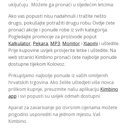
uključuju . Možete ga pronaći u sljedećim letcima:
Ako vas popusti nisu nadahnuli i tražite nešto
drugo, pokušajte potražiti drugu robu. Ovdje ćete
pronaći akcije i ponude robe iz svih kategorija.
Pogledajte promocije za proizvode poput
Kalkulator
,
Pekara
,
MP3
,
Monitor
i
Xiaomi
i uštedite.
Prije kupovine uvijek provjerite letke i uštedite. Na
web stranici Kimbino pronaći ćete najbolje ponude
dostupne tijekom Kolovoz.
Prikupljamo najbolje ponude iz vaših omiljenih
hrvatskih trgovina. Ako želite uštedjeti više novca
prilikom kupnje, preuzmite našu aplikaciju
Kimbino
app
i svi popusti su uvijek odmah dostupni.
Aparat za zavarivanje po izvrsnim cijenama možete
prigodno usporediti na jednom mjestu. Vaš
Kimbino.