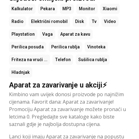
Kalkulator
Pekara
MP3
Monitor
Xiaomi
Radio
Električni romobil
Disk
Tv
Video
Playstation
Vaga
Aparat za kavu
Perilica posuđa
Perilica rublja
Vinoteka
Friteza na vrući ...
Telefon
Sušilica rublja
Hladnjak
Aparat za zavarivanje u akciji⚡
Kimbino vam uvijek donosi proizvode po najnižim
cijenama. Favorit dana: Aparat za zavarivanje!
Promociju Aparat za zavarivanje možete pronaći u
letcima 0. Pregledajte sve kataloge kako biste
saznali gdje je najbolja dostupna cijena.
Lanci koji imaju Aparat za zavarivanje na popustu