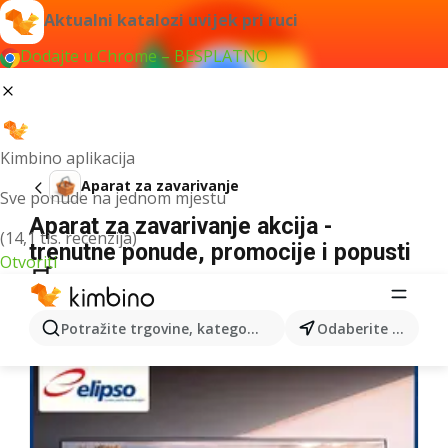
Aktualni katalozi uvijek pri ruci
Dodajte u Chrome – BESPLATNO
Kimbino aplikacija
Aparat za zavarivanje
Sve ponude na jednom mjestu
Aparat za zavarivanje akcija -
(14,1 tis. recenzija)
trenutne ponude, promocije i popusti
Otvoriti
🛒
Nismo pronašli rezultate za taj izraz.
Potražite trgovine, kategorije, proizvode...
Odaberite grad
Više kataloga iz kategorije