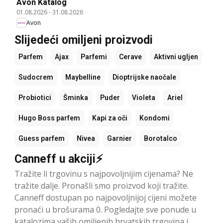
Avon Katalog
01.08.2026
-
31.08.2026
Avon
Slijedeći omiljeni proizvodi
Parfem
Ajax
Parfemi
Cerave
Aktivni ugljen
Sudocrem
Maybelline
Dioptrijske naočale
Probiotici
Šminka
Puder
Violeta
Ariel
Hugo Boss parfem
Kapi za oči
Kondomi
Guess parfem
Nivea
Garnier
Borotalco
Canneff u akciji⚡
Tražite li trgovinu s najpovoljnijim cijenama? Ne
tražite dalje. Pronašli smo proizvod koji tražite.
Canneff dostupan po najpovoljnijoj cijeni možete
pronaći u brošurama 0. Pogledajte sve ponude u
katalozima vaših omiljenih hrvatskih trgovina i