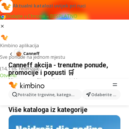
Aktualni katalozi uvijek pri ruci
Dodajte u Chrome – BESPLATNO
Kimbino aplikacija
Canneff
Sve ponude na jednom mjestu
Canneff akcija - trenutne ponude,
(14,1 tis. recenzija)
promocije i popusti 🛒
Otvoriti
Nismo pronašli rezultate za taj izraz.
Canneff u akciji - Gdje kupiti?
Potražite trgovine, kategorije, proizvode...
Odaberite grad
Bipa
Canneff
Müller
Canneff
Više kataloga iz kategorije