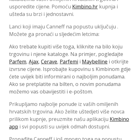
usporedite cijene. Pomoću
Kimbino.hr
kupnja i
ušteda su brzi i jednostavni.
Lanci koji imaju Canneff na popustu uključuju .
Možete ga pronaći u sljedećim letcima:
Ako trebate kupiti više toga, kliknite na bilo koju
trgovinu i njene kataloge. Na primjer, pogledajte
Parfem
,
Ajax
,
Cerave
,
Parfemi
i
Maybelline
i otkrijte
izvrsne cijene. Isprobajte kupovinu s Kimbinom gdje
ćete uvijek biti informirani o najboljim ponudama.
Ako se pretplatite na bilten, o novim ponudama
možemo vas obavijestiti i e-poštom.
Prikupljamo najbolje ponude iz vaših omiljenih
hrvatskih trgovina. Ako želite uštedjeti više novca
prilikom kupnje, preuzmite našu aplikaciju
Kimbino
app
i svi popusti su uvijek odmah dostupni.
Pronađite Canneff i još mnogo toga na popustu.