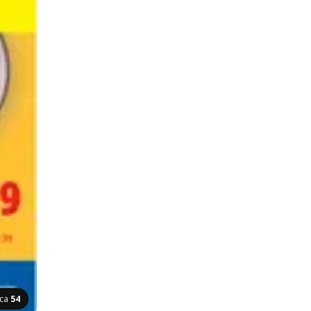
ica
54