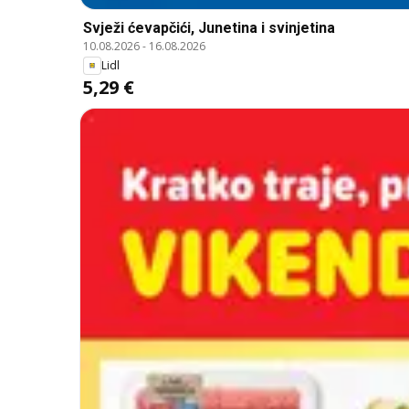
Svježi ćevapčići, Junetina i svinjetina
10.08.2026
-
16.08.2026
Lidl
5,29 €