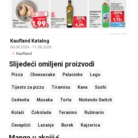
Kaufland Katalog
06.08.2026
-
11.08.2026
Kaufland
Slijedeći omiljeni proizvodi
Pizza
Cheesecake
Palacinke
Lego
Tijesto za pizzu
Tiramisu
Kava
Sushi
Cedevita
Musaka
Torta
Nintendo Switch
Kolači
Čokolada
Teranino
Ružmarin
Ćevapčići
Lazanje
Burek
Kajzerica
Mango u akciji⚡