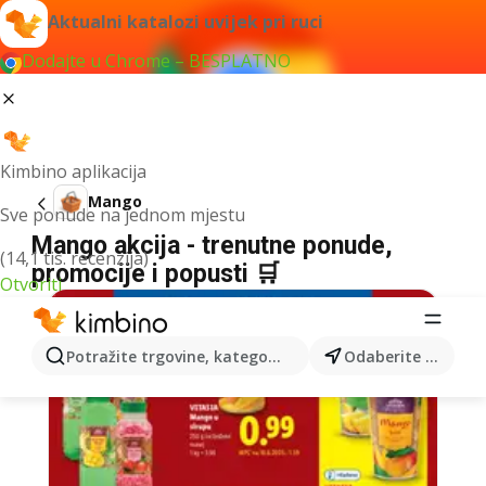
Aktualni katalozi uvijek pri ruci
Dodajte u Chrome – BESPLATNO
Kimbino aplikacija
Mango
Sve ponude na jednom mjestu
Mango akcija - trenutne ponude,
(14,1 tis. recenzija)
promocije i popusti 🛒
Otvoriti
Potražite trgovine, kategorije, proizvode...
Odaberite grad