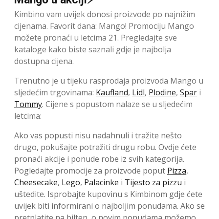
Kimbino vam uvijek donosi proizvode po najnižim
cijenama. Favorit dana: Mango! Promociju Mango
možete pronaći u letcima 21. Pregledajte sve
kataloge kako biste saznali gdje je najbolja
dostupna cijena.
Trenutno je u tijeku rasprodaja proizvoda Mango u
sljedećim trgovinama:
Kaufland
,
Lidl
,
Plodine
,
Spar
i
Tommy
. Cijene s popustom nalaze se u sljedećim
letcima:
Ako vas popusti nisu nadahnuli i tražite nešto
drugo, pokušajte potražiti drugu robu. Ovdje ćete
pronaći akcije i ponude robe iz svih kategorija.
Pogledajte promocije za proizvode poput
Pizza
,
Cheesecake
,
Lego
,
Palacinke
i
Tijesto za pizzu
i
uštedite. Isprobajte kupovinu s Kimbinom gdje ćete
uvijek biti informirani o najboljim ponudama. Ako se
pretplatite na bilten, o novim ponudama možemo