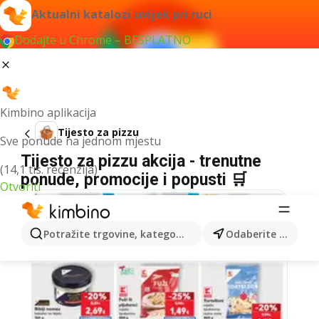
Aktualni katalozi uvijek pri ruci
Dodajte u Chrome – BESPLATNO
Kimbino aplikacija
Tijesto za pizzu
Sve ponude na jednom mjestu
Tijesto za pizzu akcija - trenutne
(14,1 tis. recenzija)
ponude, promocije i popusti 🛒
Otvoriti
Potražite trgovine, kategorije, proizvode...
Odaberite grad