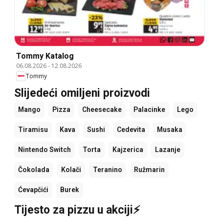
Tommy Katalog
06.08.2026
-
12.08.2026
Tommy
Slijedeći omiljeni proizvodi
Mango
Pizza
Cheesecake
Palacinke
Lego
Tiramisu
Kava
Sushi
Cedevita
Musaka
Nintendo Switch
Torta
Kajzerica
Lazanje
Čokolada
Kolači
Teranino
Ružmarin
Ćevapčići
Burek
Tijesto za pizzu u akciji⚡