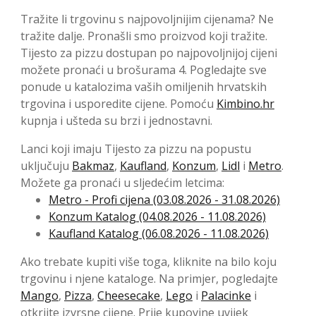
Tražite li trgovinu s najpovoljnijim cijenama? Ne
tražite dalje. Pronašli smo proizvod koji tražite.
Tijesto za pizzu dostupan po najpovoljnijoj cijeni
možete pronaći u brošurama 4. Pogledajte sve
ponude u katalozima vaših omiljenih hrvatskih
trgovina i usporedite cijene. Pomoću
Kimbino.hr
kupnja i ušteda su brzi i jednostavni.
Lanci koji imaju Tijesto za pizzu na popustu
uključuju
Bakmaz
,
Kaufland
,
Konzum
,
Lidl
i
Metro
.
Možete ga pronaći u sljedećim letcima:
Metro - Profi cijena (03.08.2026 - 31.08.2026)
Konzum Katalog (04.08.2026 - 11.08.2026)
Kaufland Katalog (06.08.2026 - 11.08.2026)
Ako trebate kupiti više toga, kliknite na bilo koju
trgovinu i njene kataloge. Na primjer, pogledajte
Mango
,
Pizza
,
Cheesecake
,
Lego
i
Palacinke
i
otkrijte izvrsne cijene. Prije kupovine uvijek