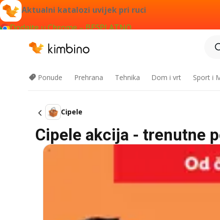
Aktualni katalozi uvijek pri ruci
Dodajte u Chrome – BESPLATNO
Ponude
Prehrana
Tehnika
Dom i vrt
Sport i
Cipele
Cipele akcija - trenutne 