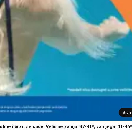
Stran
bne i brzo se suše. Veličine za nju: 37-41*; za njega: 41-46*