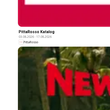
PittaRosso Katalog
03.08.2026
-
17.08.2026
PittaRosso