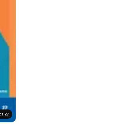
ica
27