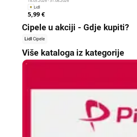
18.05.2026
-
31.08.2026
Lidl
5,99 €
Cipele u akciji - Gdje kupiti?
Lidl
Cipele
Više kataloga iz kategorije